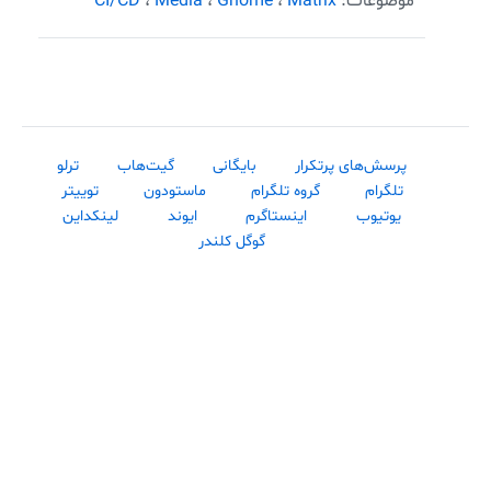
موضوعات:
Matrix
،
Gnome
،
Media
،
CI/CD
پرسش‌های پرتکرار
بایگانی
گیت‌هاب
ترلو
تلگرام
گروه تلگرام
ماستودون
توییتر
یوتیوب
اینستاگرم
ایوند
لینکداین
گوگل کلندر