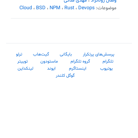
وصال ژولانژاد
،
مهدی ملاکی
موضوعات:
Devops
،
Rust
،
NPM
،
BSD
،
Cloud
پرسش‌های پرتکرار
بایگانی
گیت‌هاب
ترلو
تلگرام
گروه تلگرام
ماستودون
توییتر
یوتیوب
اینستاگرم
ایوند
لینکداین
گوگل کلندر