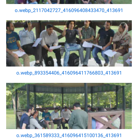
413691_416096408433470_2117042727_o.webp
413691_416096411766803_893354406_o.webp
413691_416096415100136_361589333_o.webp