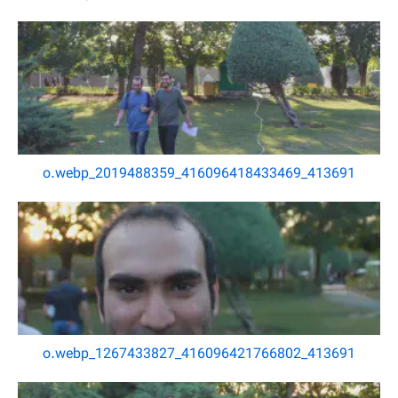
413691_416096418433469_2019488359_o.webp
413691_416096421766802_1267433827_o.webp