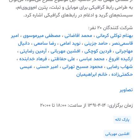
به طراحی رابط گرافیکی برای موبایل و تبلت، پترن‌ ام‌وی‌وی‌ام،
سیستم‌های گرید و ادغام در رابط‌های گرافیکی اشاره کرد.
شرکت کنندگان ۲۰ نفر:
بهنام توکلی کرمانی
،
محمد افاضاتی
،
مصطفی میرموسوی
،
امیر
قاسمی‌نصر
،
حامد جزینی
،
نوید امامی
،
رضا سامعی
،
دانیال
مهاجرانی
،
فردین کوچکی
،
افشین مهربانی
،
آرمین رضایتی
،
ارکیده افروغ
،
محمد عباسی
،
علی حفاظتی
،
فرهاد خدابنده
،
شهاب رضایی
،
محمود مسیح تهرانی
،
امیر حسنی
،
عیسی
حکمتی‌زاده
،
خانم ابراهیمیان
تصاویر
زمان برگزاری:
۱۳۹۱-۴-۱۴
از ساعت: ۱۸:۰۰ تا ۲۰:۰۰
پارک لاله
افشین مهربانی