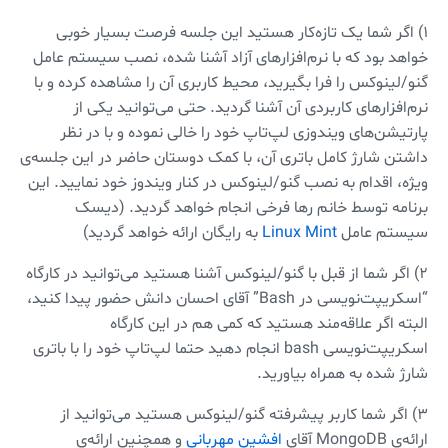
۱) اگر شما یک تازه‌کار هستید این جلسه فرصت بسیار خوبی
خواهد بود که با نرم‌افزارهای آزاد آشنا شده، نصب سیستم عامل
گنو/لینوکس را فرا بگیرید، محیط کاربری آن را مشاهده کرده و با
نرم‌افزارهای کاربردی آن آشنا گردید. حتی می‌توانید یکی از
پارتیشن‌های ویندوزی لپ‌تاپ خود را خالی نموده و با در نظر
داشتن شارژ کامل باتری آن، با کمک دوستان حاضر در این جلسه‌ی
ویژه، اقدام به نصب گنو/لینوکس در کنار ویندوز خود نمایید. این
برنامه توسط خانم رها فرخی انجام خواهد گردید. (دیسک
سیستم عامل
Linux Mint
به رایگان ارائه خواهد گردید)
۲) اگر شما از قبل با گنو/لینوکس آشنا هستید می‌توانید در کارگاه
“اسکریپت‌نویسی در Bash” آقای احسان دانش حضور پیدا کنید،
البته اگر علاقه‌مند هستید که کمی هم در این کارگاه
اسکریپت‌نویسی bash انجام دهید حتما لپ‌تاپ خود را با باتری
شارژ شده به همراه بیاورید.
۳) اگر شما کاربر پیشرفته گنو/لینوکس هستید می‌توانید از
ارائه‌ی MongoDB آقای
افشین مهربانی
و همچنین ارائه‌ی