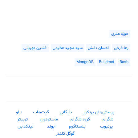
حوزه هنری
رها فرخی
احسان دانش
سید مجید عظیمی
افشین مهربانی
MongoDB
Buildroot
Bash
پرسش‌های پرتکرار
بایگانی
گیت‌هاب
ترلو
تلگرام
گروه تلگرام
ماستودون
توییتر
یوتیوب
اینستاگرم
ایوند
لینکداین
گوگل کلندر