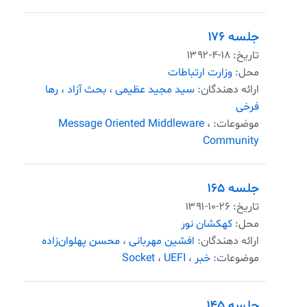
جلسه ۱۷۶
تاریخ:
۱۳۹۲-۴-۱۸
محل:
وزارت ارتباطات
ارائه دهندگان:
سید مجید عظیمی
،
بحث آزاد
،
رها
فرخی
موضوعات:
،
Message Oriented Middleware
Community
جلسه ۱۶۵
تاریخ:
۱۳۹۱-۱۰-۲۶
محل:
کهکشان نور
ارائه دهندگان:
افشین مهربانی
،
محسن پهلوان‌زاده
موضوعات:
خبر
،
UEFI
،
Socket
جلسه ۱۴۵