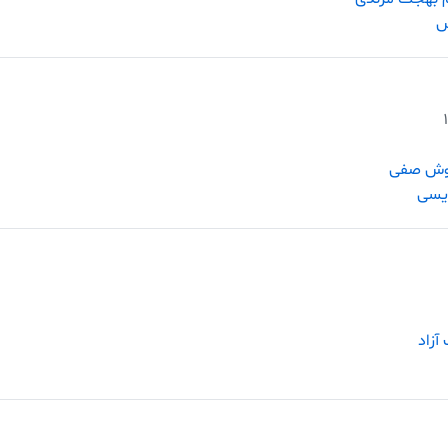
س
وش صفی
ویسی
آزاد