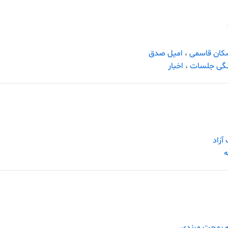
کان قاسمی
،
امیل صدق
گی جلسات
،
اخبار
آزاد
ه
م بهجت مرندی