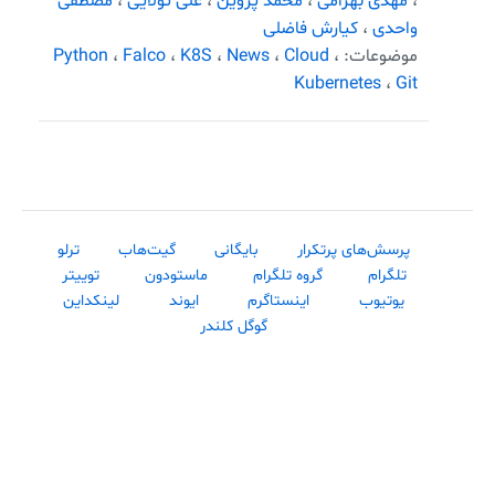
،
مهدی بهرامی
،
محمد پروین
،
علی تولایی
،
مصطفی
واحدی
،
کیارش فاضلی
موضوعات:
،
Cloud
،
News
،
K8S
،
Falco
،
Python
Kubernetes
،
Git
پرسش‌های پرتکرار
بایگانی
گیت‌هاب
ترلو
تلگرام
گروه تلگرام
ماستودون
توییتر
یوتیوب
اینستاگرم
ایوند
لینکداین
گوگل کلندر