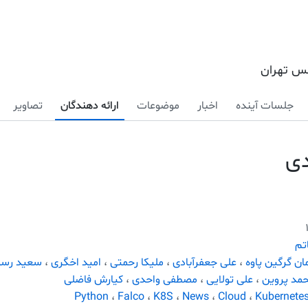
کس تهران
جلسات آینده
اخبار
موضوعات
ارائه دهندگان
تصاویر
دی
تم
مان گرگین پاوه
،
علی جعفرآبادی
،
ملیکا رحمتی
،
امید اخگری
،
سعید رسو
مد پروین
،
علی تولایی
،
مصطفی واحدی
،
کیارش فاضلی
Python
،
Falco
،
K8S
،
News
،
Cloud
،
Kubernete