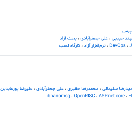
پرس
ند حبیبی
،
علی جعفرآبادی
،
بحث آزاد
J
،
DevOps
،
نرم‌افزار آزاد
،
کارگاه نصب
یدرضا سلیمانی
،
محمدرضا حقیری
،
علی جعفرآبادی
،
علیرضا پورعابدین
libnanomsg
،
OpenRISC
،
ASP.net core
،
E