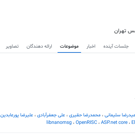
کس تهران
جلسات آینده
اخبار
موضوعات
ارائه دهندگان
تصاویر
یدرضا سلیمانی
،
محمدرضا حقیری
،
علی جعفرآبادی
،
علیرضا پورعابدین
libnanomsg
،
OpenRISC
،
ASP.net core
،
E